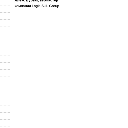
Алекс Бурзак, вебмастер
компании Logic S.I.L Group