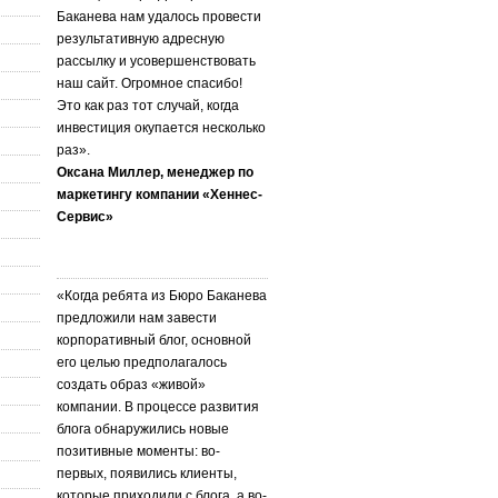
Баканева нам удалось провести
результативную адресную
рассылку и усовершенствовать
наш сайт. Огромное спасибо!
Это как раз тот случай, когда
инвестиция окупается несколько
раз».
Оксана Миллер, менеджер по
маркетингу компании «Хеннес-
Сервис»
«Когда ребята из Бюро Баканева
предложили нам завести
корпоративный блог, основной
его целью предполагалось
создать образ «живой»
компании. В процессе развития
блога обнаружились новые
позитивные моменты: во-
первых, появились клиенты,
которые приходили с блога, а во-