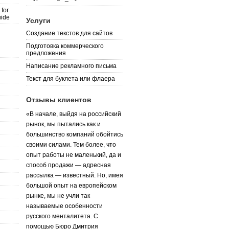
for
uide
Услуги
Создание текстов для сайтов
Подготовка коммерческого
предложения
Написание рекламного письма
Текст для буклета или флаера
Отзывы клиентов
«В начале, выйдя на российский
рынок, мы пытались как и
большинство компаний обойтись
своими силами. Тем более, что
опыт работы не маленький, да и
способ продажи — адресная
рассылка — известный. Но, имея
большой опыт на европейском
рынке, мы не учли так
называемые особенности
русского менталитета. С
помощью Бюро Дмитрия