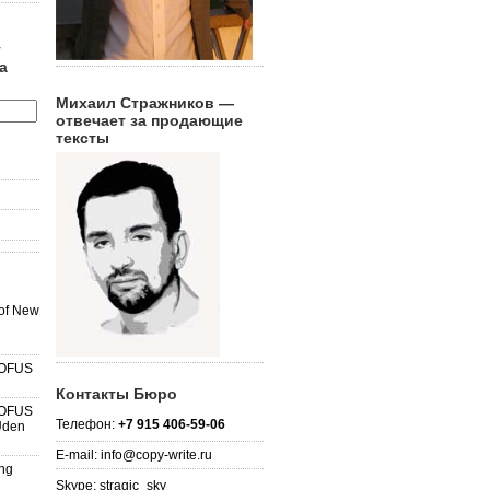
г
а
Михаил Стражников —
отвечает за продающие
тексты
 of New
ROFUS
Контакты Бюро
ROFUS
Телефон:
+7 915 406-59-06
 Uden
E-mail: info@copy-write.ru
ing
Skype: stragic_sky