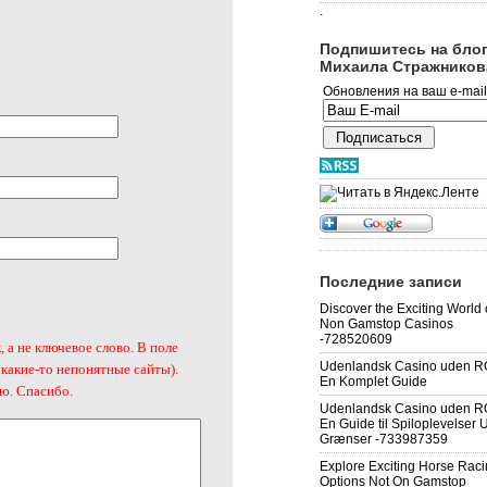
.
Подпишитесь на бло
Михаила Стражников
Обновления на ваш e-mail
Последние записи
Discover the Exciting World
Non Gamstop Casinos
-728520609
, а не ключевое слово. В поле
Udenlandsk Casino uden 
 какие-то непонятные сайты).
En Komplet Guide
ю. Спасибо.
Udenlandsk Casino uden 
En Guide til Spiloplevelser
Grænser -733987359
Explore Exciting Horse Rac
Options Not On Gamstop