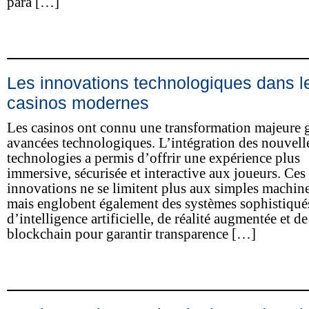
para […]
Les innovations technologiques dans l
casinos modernes
Les casinos ont connu une transformation majeure 
avancées technologiques. L’intégration des nouvell
technologies a permis d’offrir une expérience plus
immersive, sécurisée et interactive aux joueurs. Ces
innovations ne se limitent plus aux simples machine
mais englobent également des systèmes sophistiqué
d’intelligence artificielle, de réalité augmentée et de
blockchain pour garantir transparence […]