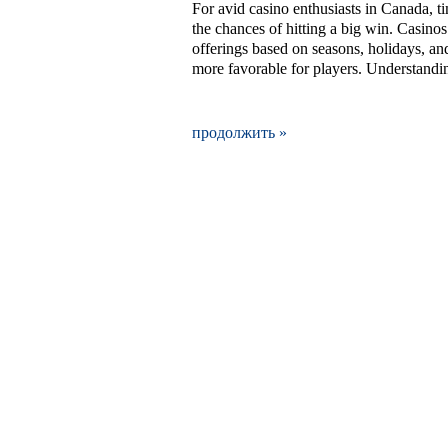
For avid casino enthusiasts in Canada, t
the chances of hitting a big win. Casino
offerings based on seasons, holidays, an
more favorable for players. Understandi
продолжить »