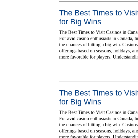
The Best Times to Vis
for Big Wins
The Best Times to Visit Casinos in Can
For avid casino enthusiasts in Canada, t
the chances of hitting a big win. Casino
offerings based on seasons, holidays, an
more favorable for players. Understandi
The Best Times to Vis
for Big Wins
The Best Times to Visit Casinos in Can
For avid casino enthusiasts in Canada, t
the chances of hitting a big win. Casino
offerings based on seasons, holidays, an
more favorable for players. Understandi