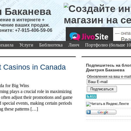
 Баканева
ние в интернете +
чение ваших продаж.
оните: +7-915-406-59-06
ихаила
Услуги
Библиотека
Линч
Портфолио (больше 10
it Casinos in Canada
Подпишитесь на бло
Дмитрия Баканева
Обновления на ваш e-mail
ada for Big Wins
iming plays a crucial role in maximizing
s often adjust their promotions and game
d special events, making certain periods
ng these patterns […]