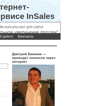
0 работ)
Контакты
г
Дмитрий Баканев —
приводит клиентов через
интернет