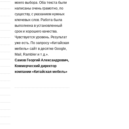
моего выбора. Оба текста были
написаны очень грамотно, по
существу, с указанием нужных
ключевых слов. Работа была
выполнена в установленный
срок и хорошего качества.
Чувствуется уровень. Результат
уже есть. По запросу «Китайская
мебель» сайт в десятке Google,
Mail, Rambler и т д.».
Самов Георгий Александрович,
Коммерческий директор
компании «Китайская мебель»