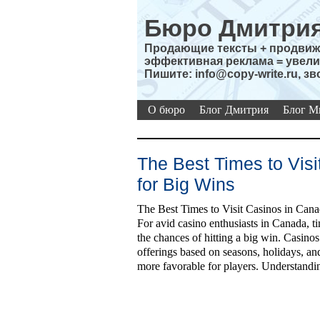
Бюро Дмитрия
Продающие тексты + продвиже
эффективная реклама = увели
Пишите: info@copy-write.ru, зв
О бюро
Блог Дмитрия
Блог М
The Best Times to Vis
for Big Wins
The Best Times to Visit Casinos in Can
For avid casino enthusiasts in Canada, t
the chances of hitting a big win. Casino
offerings based on seasons, holidays, an
more favorable for players. Understandi