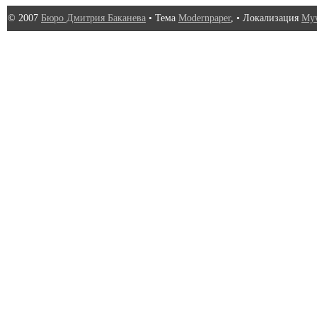
© 2007
Бюро Дмитрия Баканева
• Тема
Modernpaper
, • Локализация
Myw