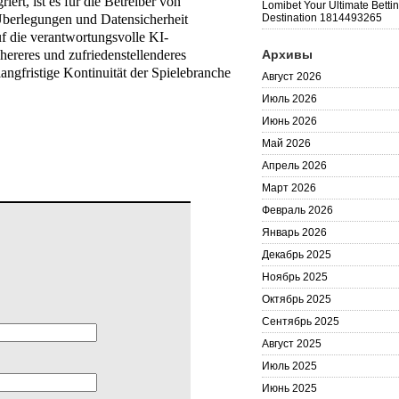
iert, ist es für die Betreiber von
Lomibet Your Ultimate Betti
Überlegungen und Datensicherheit
Destination 1814493265
f die verantwortungsvolle KI-
ereres und zufriedenstellenderes
Архивы
langfristige Kontinuität der Spielebranche
Август 2026
Июль 2026
Июнь 2026
Май 2026
Апрель 2026
Март 2026
Февраль 2026
Январь 2026
Декабрь 2025
Ноябрь 2025
Октябрь 2025
Сентябрь 2025
Август 2025
Июль 2025
Июнь 2025