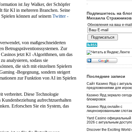
.
sformation ist Jay Walker, der Schöpfer
lt für KI in mehreren Branchen. Seine
Подпишитесь на бло
 Spielen können auf seinem
Twitter -
Михаила Стражников
Обновления на ваш e-mail
e verwendet, von maßgeschneiderten
lten Betrugspräventionssystemen. Zur
 Casinos jetzt KI -Algorithmen, um das
 zu analysieren, sodass sie
nnen, die sich mit einzelnen Spielern
e Gaming -Begegnung, sondern steigert
Последние записи
mationen zur Funktion von AI im Spielen
Сайт Казино Ярд с актуал
предложениями для игрок
t verbreitet. Diese Technologie
Казино Ярд зеркало сегод
блокировок
n Kundenbeziehung aufrechtzuerhalten
enken. Erforschen Sie ein System, das
Казино Ярд онлайн с
лицензированными слота
Yard Casino официальный
2026 с актуальным доступ
Discover the Exciting World 