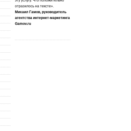
эту услугу. Что положительно
отразилось на тексте».
Михаил Гамов, руководитель
агентства интернет-маркетинга
Gamov.ru