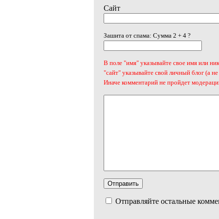
Сайт
Зашита от спама: Сумма 2 + 4 ?
В поле "имя" указывайте свое имя или ник
"сайт" указывайте свой личный блог (а не
Иначе комментарий не пройдет модераци
Отправляйте остальные комме