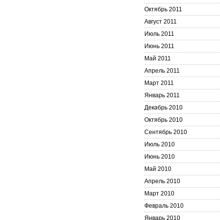
Октябрь 2011
Август 2011
Июль 2011
Июнь 2011
Май 2011
Апрель 2011
Март 2011
Январь 2011
Декабрь 2010
Октябрь 2010
Сентябрь 2010
Июль 2010
Июнь 2010
Май 2010
Апрель 2010
Март 2010
Февраль 2010
Январь 2010