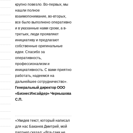
крупно повезло. Во-первых, мы
нашли полное
взаимопонимание, во-вторых,
все было выполнено оперативно
и в указанные нами сроки, а в-
третьих, люди проявляют
инициативу и предлагают
собственные оригинальные
идеи. Спасибо за
оперативность,
профессионализм и
инициативность. С вами приятно
работать, надеемся на
дальнейшее сотрудничество».
Генеральный директор ООО
«БизнесИнсайдер» Чернышова
С.П.
«Увидев текст, который написал
для нас Баканев Дмитрий, мой
партнер сказал: «Все-таки не