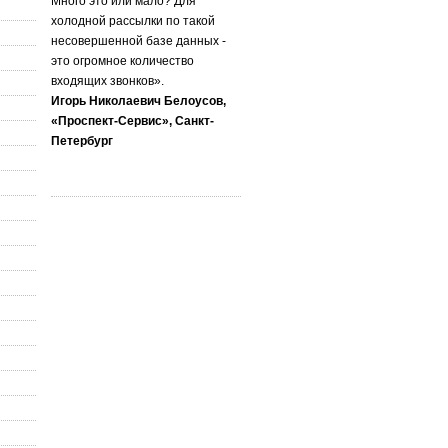
Много это или мало? Для
холодной рассылки по такой
несовершенной базе данных -
это огромное количество
входящих звонков».
Игорь Николаевич Белоусов,
«Проспект-Сервис», Санкт-
Петербург