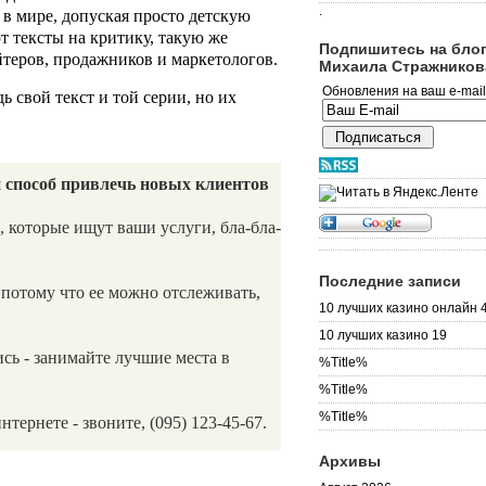
.
в мире, допуская просто детскую
т тексты на критику, такую же
Подпишитесь на бло
теров, продажников и маркетологов.
Михаила Стражников
Обновления на ваш e-mail
ь свой текст и той серии, но их
 способ привлечь новых клиентов
, которые ищут ваши услуги, бла-бла-
Последние записи
 потому что ее можно отслеживать,
10 лучших казино онлайн 
10 лучших казино 19
сь - занимайте лучшие места в
%Title%
%Title%
%Title%
тернете - звоните, (095) 123-45-67.
Архивы