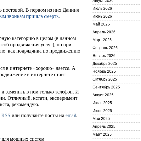
Август 2026
Июль 2026
ть постовой. В первом из них Даниил
ым звонкам пришла смерть
.
Июнь 2026
Май 2026
Апрель 2026
арную категорию в целом (в данном
Март 2026
пособ продвижения услуг), но при
Февраль 2026
дию, как подрядчика по продвижению
Январь 2026
Декабрь 2025
я в интернете - хорошо» дается. А
Ноябрь 2025
продвижение в интернете стоит
Октябрь 2025
Сентябрь 2025
ь и заменить в нем только телефон. И
Август 2025
ии. Отличный, кстати, эксперимент
Июль 2025
екста, рекомендую.
Июнь 2025
а
RSS
или получайте посты на
email
.
Май 2025
Апрель 2025
Март 2025
r
для мощных систем.