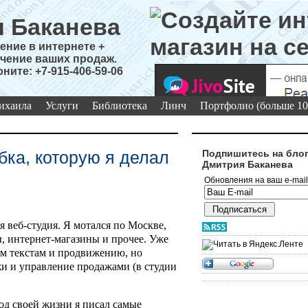
 Баканева
ние в интернете +
чение ваших продаж.
оните: +7-915-406-59-06
ихаила
Услуги
Библиотека
Линч
Портфолио (больше 10
ка, которую я делал
Подпишитесь на бло
Дмитрия Баканева
Обновления на ваш e-mail
оя веб-студия. Я мотался по Москве,
ы, интернет-магазины и прочее. Уже
ым текстам и продвижению, но
и и управление продажами (в студии
иод своей жизни я писал самые