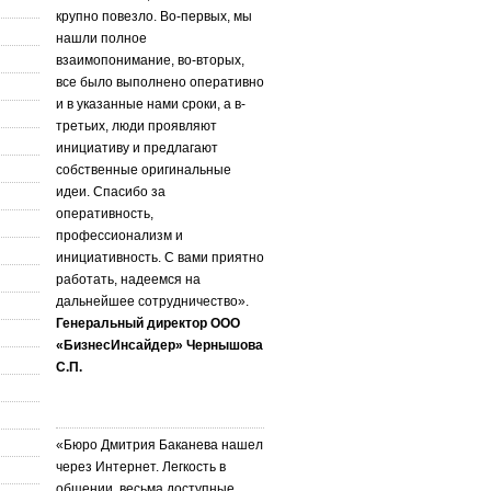
крупно повезло. Во-первых, мы
нашли полное
взаимопонимание, во-вторых,
все было выполнено оперативно
и в указанные нами сроки, а в-
третьих, люди проявляют
инициативу и предлагают
собственные оригинальные
идеи. Спасибо за
оперативность,
профессионализм и
инициативность. С вами приятно
работать, надеемся на
дальнейшее сотрудничество».
Генеральный директор ООО
«БизнесИнсайдер» Чернышова
С.П.
«Бюро Дмитрия Баканева нашел
через Интернет. Легкость в
общении, весьма доступные